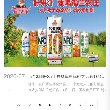
2026-07
亩产2269公斤！桂林豌豆新种类“云豌18号”单产创前史新高
近来，在广西桂林全州县，一个激动人心的好消息
令农人朋友倍感振作。4月11日，国家食用豆工业技

能系...
<<
<
5
6
7
8
>
>>