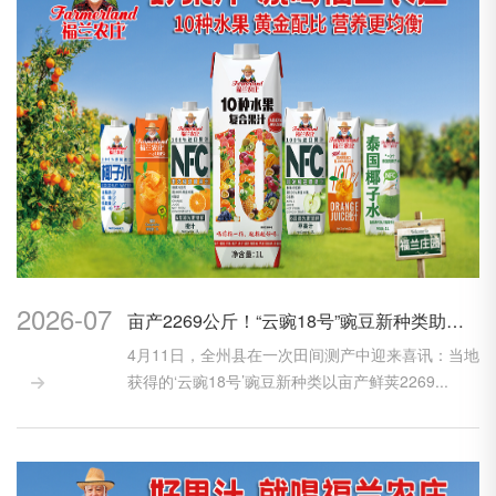
2026-07
亩产2269公斤！“云豌18号”豌豆新种类助力村庄复兴
4月11日，全州县在一次田间测产中迎来喜讯：当地
获得的‘云豌18号’豌豆新种类以亩产鲜荚2269...
