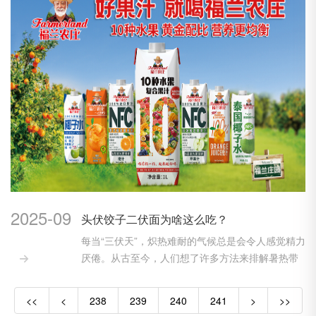
2025-09
头伏饺子二伏面为啥这么吃？
每当“三伏天”，炽热难耐的气候总是会令人感觉精力
厌倦。从古至今，人们想了许多方法来排解暑热带

来的...
<<
<
238
239
240
241
>
>>