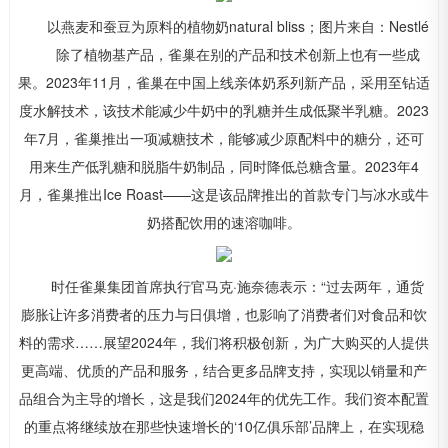
以燕麦和蚕豆为原料的植物奶natural bliss；图片来自：Nestlé
除了植物基产品，雀巢在别的产品和技术创新上也有一些成
果。2023年11月，雀巢在中国上线亲体奶系列新产品，采用至钻适
度水解技术，该技术能减少牛奶中的乳糖并生成低聚半乳糖。2023
年7月，雀巢推出一项减糖技术，能够减少原配料中的糖分，还可
用来生产低乳糖和脱脂牛奶制品，同时降低总糖含量。2023年4
月，雀巢推出Ice Roast——这是该品牌推出的首款专门与冰水或牛
奶搭配饮用的速溶咖啡。
时任雀巢集团首席执行官马克·施奈德表示：“过去两年，通货
膨胀让许多消费者的压力与日俱增，也影响了消费者们对食品和饮
料的需求……展望2024年，我们将积极创新，为广大购买的人提供
更高端、优质的产品和服务，结合更多品牌支持，实现以销量和产
品组合为主导的增长，这是我们2024年的优先工作。我们资本配置
的重点将继续放在那些快速增长的‘10亿俱乐部’品牌上，在实现稳