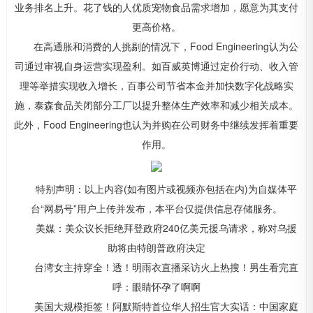
业务排名上升。花了钱的人优质宠物食品需求增加，愿意为其支付
更高价格。
在高通胀和消费的人挑剔的情况下，Food Engineering认为公
司通过审视自身运营实现盈利。如百威英博通过定价行动、收入管
理等举措实现收入增长，百事公司节省本金并加快数字化战略实
施，泰森食品关闭部分工厂以提升整体生产效率和减少相关成本。
此外，Food Engineering也认为并购在公司财务中继续发挥着重要
作用。
特别声明：以上内容(如有图片或视频亦包括在内)为自媒体平
台“网易号”用户上传并发布，本平台仅提供信息存储服务。
美媒：美众议长拒绝拜登政府240亿美元援乌请求，称对乌援
助将由特朗普政府决定
台湾女主持穿全！透！明雨衣直播采访火上热搜！男生看完直
呼：眼睛怀孕了啊啊
美国大规模拒签！阿默斯特首位华人招生官大实话：中国家庭