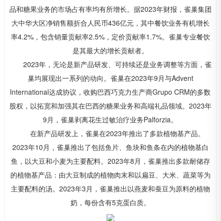
品和糖果业务的市场占有率均有所增长。据2023年财报，雀巢集团
大中华大区净销售额折合人民币436亿元，其中餐饮业务有机增长
率4.2%，包含销量贡献率2.5%，定价贡献率1.7%。雀巢专业餐饮
是其最大的增长贡献者。
2023年，无论是新产品研发、可持续还是业务调整等方面，雀
巢均展现出一系列的动向。雀巢在2023年9月与Advent
International达成协议，收购巴西巧克力生产商Grupo CRM的多数
股权，以拓宽和加强其在巴西的糖果业务和高端礼品领域。2023年
9月，雀巢剥离花生过敏治疗业务Palforzia。
在新产品研发上，雀巢在2023年推出了多款植物基产品。
2023年10月，雀巢推出了包括鱼片、鱼块和鱼条在内的植物基白
鱼，以大豆和小麦为主要配料。2023年8月，雀巢推出多款耐储存
的植物基产品：由大豆制成的植物肉末和以扁豆、大米、蔬菜等为
主要配料的汤。2023年3月，雀巢推出以燕麦和蚕豆为原料的植物
奶，每份含有5克蛋白质。