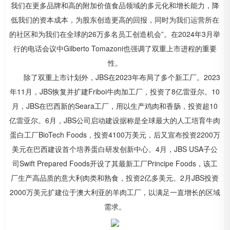
我们在更多品牌和高的附加价值食品领域的多元化和增长能力，降
低我们的资本成本，为股东创造更高的回报，同时为我们运营所在
的社区和为我们在全球的26万多名员工创造机会”。在2024年3月举
行的电话会议中Gilberto Tomazoni也强调了双重上市进程的重要
性。
除了双重上市计划外，JBS在2023年布局了多个新工厂。2023
年11月，JBS恢复并扩建Friboi牛肉加工厂，投资了8亿雷亚尔。10
月，JBS在巴西新的Seara工厂，用以生产鸡肉和香肠，投资超10
亿雷亚尔。6月，JBS公司启动建设据称是全球最大的人工培育牛肉
蛋白工厂BioTech Foods，投资4100万美元，后又宣布投资2200万
美元在巴西建设首个培养蛋白研发创新中心。4月，JBS USA子公
司Swift Prepared Foods开设了其最新工厂Principe Foods，该工
厂生产高品质的意大利肉类和熟食，投资2亿多美元。2月JBS投资
2000万美元扩建位于澳大利亚的羊肉工厂，以满足一直增长的区域
需求。