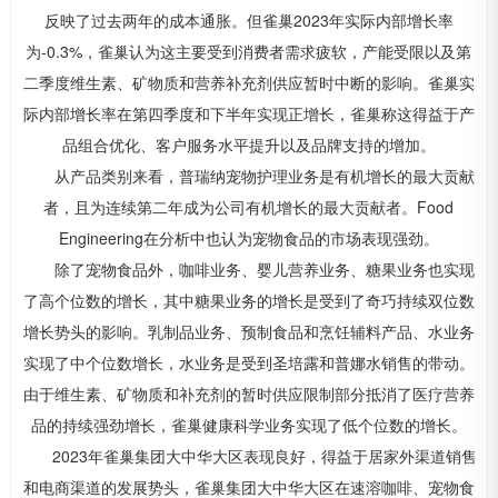
反映了过去两年的成本通胀。但雀巢2023年实际内部增长率
为-0.3%，雀巢认为这主要受到消费者需求疲软，产能受限以及第
二季度维生素、矿物质和营养补充剂供应暂时中断的影响。雀巢实
际内部增长率在第四季度和下半年实现正增长，雀巢称这得益于产
品组合优化、客户服务水平提升以及品牌支持的增加。
从产品类别来看，普瑞纳宠物护理业务是有机增长的最大贡献
者，且为连续第二年成为公司有机增长的最大贡献者。Food
Engineering在分析中也认为宠物食品的市场表现强劲。
除了宠物食品外，咖啡业务、婴儿营养业务、糖果业务也实现
了高个位数的增长，其中糖果业务的增长是受到了奇巧持续双位数
增长势头的影响。乳制品业务、预制食品和烹饪辅料产品、水业务
实现了中个位数增长，水业务是受到圣培露和普娜水销售的带动。
由于维生素、矿物质和补充剂的暂时供应限制部分抵消了医疗营养
品的持续强劲增长，雀巢健康科学业务实现了低个位数的增长。
2023年雀巢集团大中华大区表现良好，得益于居家外渠道销售
和电商渠道的发展势头，雀巢集团大中华大区在速溶咖啡、宠物食