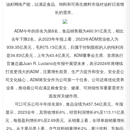
油籽网络产能，以满足食品、饲料和可再生燃料市场对油籽日渐增
长的需求。
ADM今年的排名为第8名，食品销售额为460.91亿美元，相比
去年下降2名。从2023年年报上看，2023年ADM营业收入为
939.35亿美元，毛利75.13亿美元，归属于控制股权的人的纯利润
是34.83亿美元，上年为43.4亿美元。ADM董事会主席、首席执行
官兼总裁Juan R. Luciano在年报中展望未来，表示2024年将继续
打造更强大的ADM，注重增长前景、生产力提升和安全。安全是公
司文化核心，ADM将安全作为公司第一个任务。公司还将优化营养
业务，推动着公司在满足粮食安全、健康、可持续性等重要需求方
面发挥关键作用。
可口可乐公司今年排名第9，食品业绩为457.54亿美元。年报
显示，2023全年，其营收增长6%，经营利润增长4%至113.11亿美
元，每股盈利增长8%至2.69美元。从销量上看，全球单箱销量增长
2%，从主要品类上看，含气饮料销量增长2%，果汁饮料、乳制品