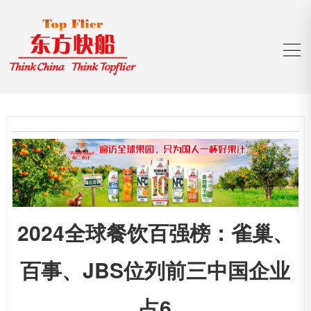
2024全球餐饮百强榜：雀巢、
百事、JBS位列前三中国企业
占6