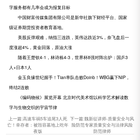
字服务都有几率会成为报复目标
中国财富传媒集团有限公司是新华社旗下财经平台、国家
级证券期货投资者教育基地。
美股反弹艰难，纳指三连跌，英伟达跌近3%，奈飞盘后一
度涨超4%，黄金回落，原油大涨
随着王楚钦4-1，林诗栋4-3，世界杯8强对阵出炉：国乒3
人+日本1人
金玉良缘世纪握手！Tian率队击败Doinb！WBG赢下NIP，
终结2连败
《编码物候》展览开幕 北京时代美术馆以科学艺术解读数
字与生物交织的宇宙节律
上一篇:
高速车祸5车追尾3人死
下一篇:
魏新征讲师-质量安全与风
亡！幸存者：被毁容墓地上吃年
险防范专家质量安全与法律风险
夜饭
防范律师